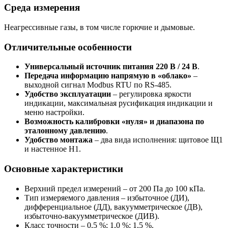
Среда измерения
Неагрессивные газы, в том числе горючие и дымовые.
Отличительные особенности
Универсальный источник питания 220 В / 24 В
.
Передача информацию напрямую в «облако»
–
выходной сигнал Modbus RTU по RS-485.
Удобство эксплуатации
– регулировка яркости
индикации, максимальная русификация индикации и
меню настройки.
Возможность калибровки «нуля» и диапазона по
эталонному давлению
.
Удобство монтажа
– два вида исполнения: щитовое Щ1
и настенное Н1.
Основные характеристики
Верхний предел измерений – от 200 Па до 100 кПа.
Тип измеряемого давления – избыточное (ДИ),
дифференциальное (ДД), вакуумметрическое (ДВ),
избыточно-вакуумметрическое (ДИВ).
Класс точности – 0,5 %; 1,0 %; 1,5 %.