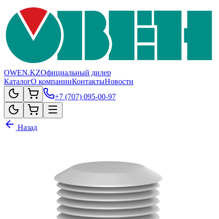
OWEN.KZ
Официальный дилер
Каталог
О компании
Контакты
Новости
+7 (707) 095-00-97
Назад