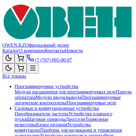
OWEN.KZ
Официальный дилер
Каталог
О компании
Контакты
Новости
+7 (707) 095-00-97
Все товары
Программируемые устройства
Модули расширения для программируемых реле
Панели
оператора
Модули ввода/вывода
Программируемые
логические контроллеры
Программируемые реле
Силовые и коммутационные устройства
Преобразователи частоты
Устройства плавного
пуска
Шаговые приводы
Дроссели
Тормозные
резисторы
Блоки питания
Устройства
коммутации
Приборы для индикации и управления
задвижками
Устройства контроля и защиты
Реле