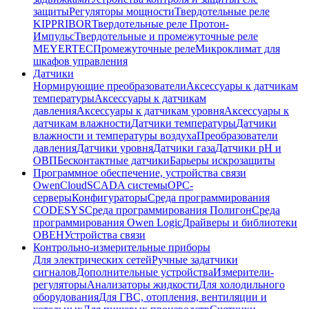
защиты
Регуляторы мощности
Твердотельные реле
KIPPRIBOR
Твердотельные реле Протон-
Импульс
Твердотельные и промежуточные реле
MEYERTEC
Промежуточные реле
Микроклимат для
шкафов управления
Датчики
Нормирующие преобразователи
Аксессуары к датчикам
температуры
Аксессуары к датчикам
давления
Аксессуары к датчикам уровня
Аксессуары к
датчикам влажности
Датчики температуры
Датчики
влажности и температуры воздуха
Преобразователи
давления
Датчики уровня
Датчики газа
Датчики pH и
ОВП
Бесконтактные датчики
Барьеры искрозащиты
Программное обеспечение, устройства связи
OwenCloud
SCADA системы
OPC-
серверы
Конфигураторы
Среда программирования
CODESYS
Среда программирования Полигон
Среда
программирования Owen Logic
Драйверы и библиотеки
ОВЕН
Устройства связи
Контрольно-измерительные приборы
Для электрических сетей
Ручные задатчики
сигналов
Дополнительные устройства
Измерители-
регуляторы
Анализаторы жидкости
Для холодильного
оборудования
Для ГВС, отопления, вентиляции и