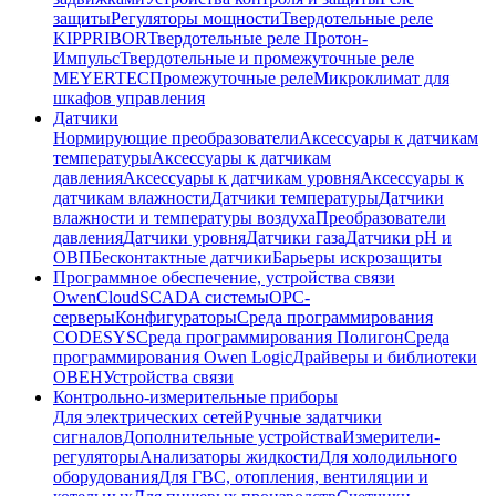
защиты
Регуляторы мощности
Твердотельные реле
KIPPRIBOR
Твердотельные реле Протон-
Импульс
Твердотельные и промежуточные реле
MEYERTEC
Промежуточные реле
Микроклимат для
шкафов управления
Датчики
Нормирующие преобразователи
Аксессуары к датчикам
температуры
Аксессуары к датчикам
давления
Аксессуары к датчикам уровня
Аксессуары к
датчикам влажности
Датчики температуры
Датчики
влажности и температуры воздуха
Преобразователи
давления
Датчики уровня
Датчики газа
Датчики pH и
ОВП
Бесконтактные датчики
Барьеры искрозащиты
Программное обеспечение, устройства связи
OwenCloud
SCADA системы
OPC-
серверы
Конфигураторы
Среда программирования
CODESYS
Среда программирования Полигон
Среда
программирования Owen Logic
Драйверы и библиотеки
ОВЕН
Устройства связи
Контрольно-измерительные приборы
Для электрических сетей
Ручные задатчики
сигналов
Дополнительные устройства
Измерители-
регуляторы
Анализаторы жидкости
Для холодильного
оборудования
Для ГВС, отопления, вентиляции и