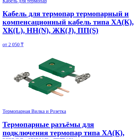
Кабель для термопар
Кабель для термопар термопарный и
компенсационный кабель типа ХА(К),
ХК(L), НН(N), ЖК(J), ПП(S)
от 2 050 ₸
Термопарная Вилка и Розетка
Термопарные разъёмы для
подключения термопар типа ХА(К),