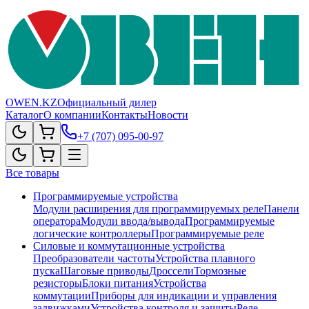
OWEN.KZ
Официальный дилер
Каталог
О компании
Контакты
Новости
+7 (707) 095-00-97
Все товары
Программируемые устройства
Модули расширения для программируемых реле
Панели
оператора
Модули ввода/вывода
Программируемые
логические контроллеры
Программируемые реле
Силовые и коммутационные устройства
Преобразователи частоты
Устройства плавного
пуска
Шаговые приводы
Дроссели
Тормозные
резисторы
Блоки питания
Устройства
коммутации
Приборы для индикации и управления
задвижками
Устройства контроля и защиты
Реле