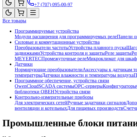
+7 (707) 095-00-97
Все товары
Программируемые устройства
Модули расширения для программируемых реле
Панели о
Силовые и коммутационные устройства
Преобразователи частоты
Устройства плавного пуска
Шаго
задвижками
Устройства контроля и защиты
Реле защиты
Ре
MEYERTEC
Промежуточные реле
Микроклимат для шкаф
Датчики
Нормирующие преобразователи
Аксессуары к датчикам т
температуры
Датчики влажности и температуры воздуха
П
Программное обеспечение, устройства связи
OwenCloud
SCADA системы
OPC-серверы
Конфигураторы
библиотеки ОВЕН
Устройства связи
Контрольно-измерительные приборы
Для электрических сетей
Ручные задатчики сигналов
Допо
вентиляции и котельных
Для пищевых производств
Счетч
Промышленные блоки питан