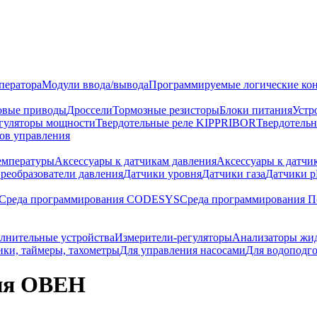
ператора
Модули ввода/вывода
Программируемые логические ко
вые приводы
Дроссели
Тормозные резисторы
Блоки питания
Устр
гуляторы мощности
Твердотельные реле KIPPRIBOR
Твердотель
ов управления
емпературы
Аксессуары к датчикам давления
Аксессуары к датчи
реобразователи давления
Датчики уровня
Датчики газа
Датчики 
Среда программирования CODESYS
Среда программирования П
лнительные устройства
Измерители-регуляторы
Анализаторы жи
ики, таймеры, тахометры
Для управления насосами
Для водоподг
ия ОВЕН