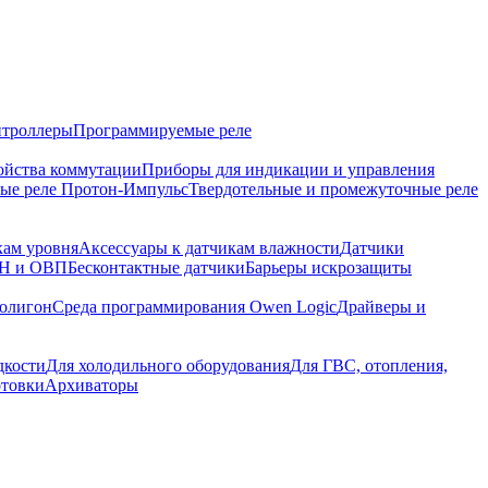
нтроллеры
Программируемые реле
ойства коммутации
Приборы для индикации и управления
ные реле Протон-Импульс
Твердотельные и промежуточные реле
кам уровня
Аксессуары к датчикам влажности
Датчики
pH и ОВП
Бесконтактные датчики
Барьеры искрозащиты
олигон
Среда программирования Owen Logic
Драйверы и
дкости
Для холодильного оборудования
Для ГВС, отопления,
отовки
Архиваторы