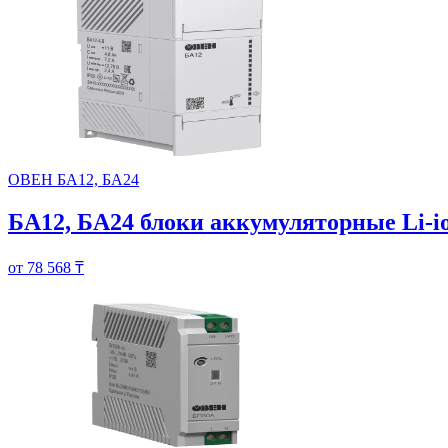
ОВЕН БА12, БА24
БА12, БА24 блоки аккумуляторные Li-i
от 78 568 ₸