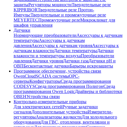
защиты
Регуляторы мощности
Твердотельные реле
KIPPRIBOR
Твердотельные реле Протон-
Импульс
Твердотельные и промежуточные реле
MEYERTEC
Промежуточные реле
Микроклимат для
шкафов управления
Датчики
Нормирующие преобразователи
Аксессуары к датчикам
температуры
Аксессуары к датчикам
давления
Аксессуары к датчикам уровня
Аксессуары к
датчикам влажности
Датчики температуры
Датчики
влажности и температуры воздуха
Преобразователи
давления
Датчики уровня
Датчики газа
Датчики pH и
ОВП
Бесконтактные датчики
Барьеры искрозащиты
Программное обеспечение, устройства связи
OwenCloud
SCADA системы
OPC-
серверы
Конфигураторы
Среда программирования
CODESYS
Среда программирования Полигон
Среда
программирования Owen Logic
Драйверы и библиотеки
ОВЕН
Устройства связи
Контрольно-измерительные приборы
Для электрических сетей
Ручные задатчики
сигналов
Дополнительные устройства
Измерители-
регуляторы
Анализаторы жидкости
Для холодильного
оборудования
Для ГВС, отопления, вентиляции и