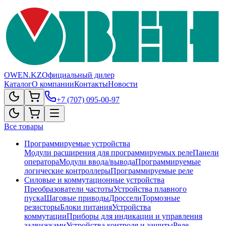
OWEN.KZ
Официальный дилер
Каталог
О компании
Контакты
Новости
+7 (707) 095-00-97
Все товары
Программируемые устройства
Модули расширения для программируемых реле
Панели
оператора
Модули ввода/вывода
Программируемые
логические контроллеры
Программируемые реле
Силовые и коммутационные устройства
Преобразователи частоты
Устройства плавного
пуска
Шаговые приводы
Дроссели
Тормозные
резисторы
Блоки питания
Устройства
коммутации
Приборы для индикации и управления
задвижками
Устройства контроля и защиты
Реле