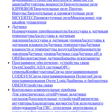
защиты
Регуляторы мощности
Твердотельные реле
KIPPRIBOR
Твердотельные реле Протон-
Импульс
Твердотельные и промежуточные реле
MEYERTEC
Промежуточные реле
Микроклимат для
шкафов управления
Датчики
Нормирующие преобразователи
Аксессуары к датчикам
температуры
Аксессуары к датчикам
давления
Аксессуары к датчикам уровня
Аксессуары к
датчикам влажности
Датчики температуры
Датчики
влажности и температуры воздуха
Преобразователи
давления
Датчики уровня
Датчики газа
Датчики pH и
ОВП
Бесконтактные датчики
Барьеры искрозащиты
Программное обеспечение, устройства связи
OwenCloud
SCADA системы
OPC-
серверы
Конфигураторы
Среда программирования
CODESYS
Среда программирования Полигон
Среда
программирования Owen Logic
Драйверы и библиотеки
ОВЕН
Устройства связи
Контрольно-измерительные приборы
Для электрических сетей
Ручные задатчики
сигналов
Дополнительные устройства
Измерители-
регуляторы
Анализаторы жидкости
Для холодильного
оборудования
Для ГВС, отопления, вентиляции и