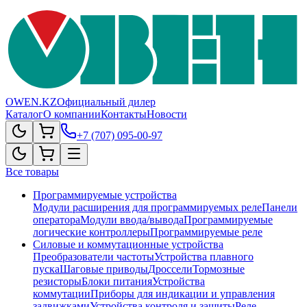
OWEN.KZ
Официальный дилер
Каталог
О компании
Контакты
Новости
+7 (707) 095-00-97
Все товары
Программируемые устройства
Модули расширения для программируемых реле
Панели
оператора
Модули ввода/вывода
Программируемые
логические контроллеры
Программируемые реле
Силовые и коммутационные устройства
Преобразователи частоты
Устройства плавного
пуска
Шаговые приводы
Дроссели
Тормозные
резисторы
Блоки питания
Устройства
коммутации
Приборы для индикации и управления
задвижками
Устройства контроля и защиты
Реле