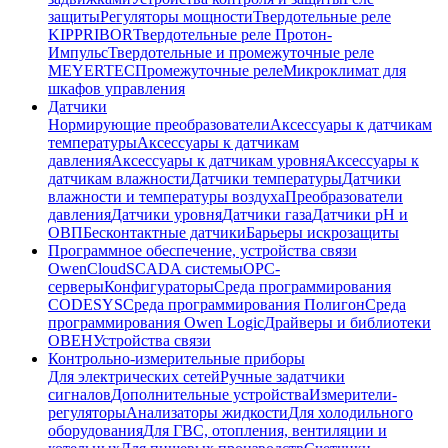
защиты
Регуляторы мощности
Твердотельные реле
KIPPRIBOR
Твердотельные реле Протон-
Импульс
Твердотельные и промежуточные реле
MEYERTEC
Промежуточные реле
Микроклимат для
шкафов управления
Датчики
Нормирующие преобразователи
Аксессуары к датчикам
температуры
Аксессуары к датчикам
давления
Аксессуары к датчикам уровня
Аксессуары к
датчикам влажности
Датчики температуры
Датчики
влажности и температуры воздуха
Преобразователи
давления
Датчики уровня
Датчики газа
Датчики pH и
ОВП
Бесконтактные датчики
Барьеры искрозащиты
Программное обеспечение, устройства связи
OwenCloud
SCADA системы
OPC-
серверы
Конфигураторы
Среда программирования
CODESYS
Среда программирования Полигон
Среда
программирования Owen Logic
Драйверы и библиотеки
ОВЕН
Устройства связи
Контрольно-измерительные приборы
Для электрических сетей
Ручные задатчики
сигналов
Дополнительные устройства
Измерители-
регуляторы
Анализаторы жидкости
Для холодильного
оборудования
Для ГВС, отопления, вентиляции и