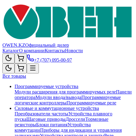
OWEN.KZ
Официальный дилер
Каталог
О компании
Контакты
Новости
+7 (707) 095-00-97
Все товары
Программируемые устройства
Модули расширения для программируемых реле
Панели
оператора
Модули ввода/вывода
Программируемые
логические контроллеры
Программируемые реле
Силовые и коммутационные устройства
Преобразователи частоты
Устройства плавного
пуска
Шаговые приводы
Дроссели
Тормозные
резисторы
Блоки питания
Устройства
коммутации
Приборы для индикации и управления
задвижками
Устройства контроля и защиты
Реле