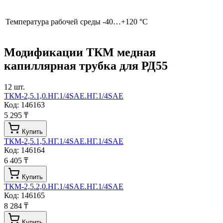
Температура рабочей среды
-40…+120 °С
Модификации
ТКМ медная
капиллярная трубка для РД55
12
шт.
ТКМ-2,5.1,0.НГ.1/4SAE.НГ.1/4SAE
Код:
146163
5 295 ₸
Купить
ТКМ-2,5.1,5.НГ.1/4SAE.НГ.1/4SAE
Код:
146164
6 405 ₸
Купить
ТКМ-2,5.2,0.НГ.1/4SAE.НГ.1/4SAE
Код:
146165
8 284 ₸
Купить