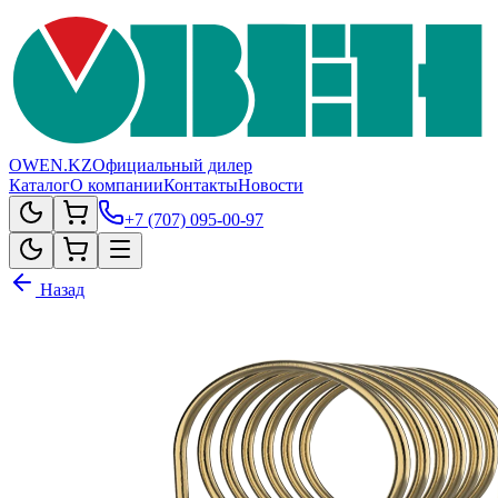
OWEN.KZ
Официальный дилер
Каталог
О компании
Контакты
Новости
+7 (707) 095-00-97
Назад