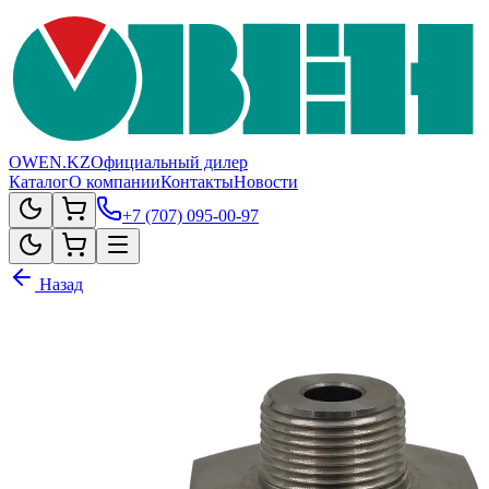
OWEN.KZ
Официальный дилер
Каталог
О компании
Контакты
Новости
+7 (707) 095-00-97
Назад