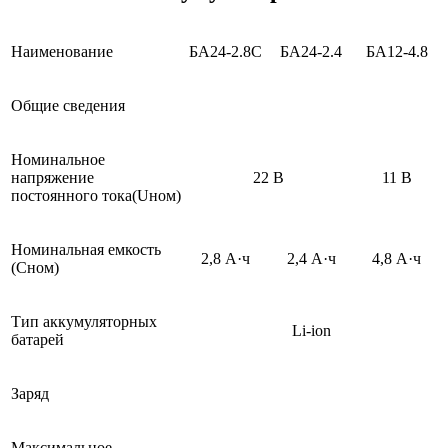
Наименование
БА24-2.8С
БА24-2.4
БА12-4.8
Общие сведения
Номинальное
напряжение
22 В
11 В
постоянного тока(Uном)
Номинальная емкость
2,8 А·ч
2,4 А·ч
4,8 А·ч
(Сном)
Тип аккумуляторных
Li-ion
батарей
Заряд
Максимальное