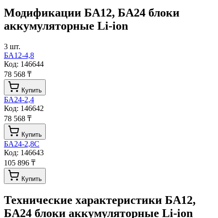
Модификации
БА12, БА24 блоки
аккумуляторные Li-ion
3
шт.
БА12-4,8
Код:
146644
78 568 ₸
Купить
БА24-2,4
Код:
146642
78 568 ₸
Купить
БА24-2,8С
Код:
146643
105 896 ₸
Купить
Технические характеристики
БА12,
БА24 блоки аккумуляторные Li-ion