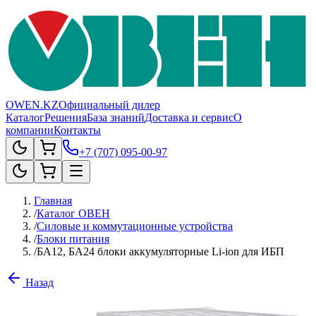
OWEN.KZ
Официальный дилер
Каталог
Решения
База знаний
Доставка и сервис
О
компании
Контакты
+7 (707) 095-00-97
Главная
/
Каталог ОВЕН
/
Силовые и коммутационные устройства
/
Блоки питания
/
БА12, БА24 блоки аккумуляторные Li-ion для ИБП
Назад