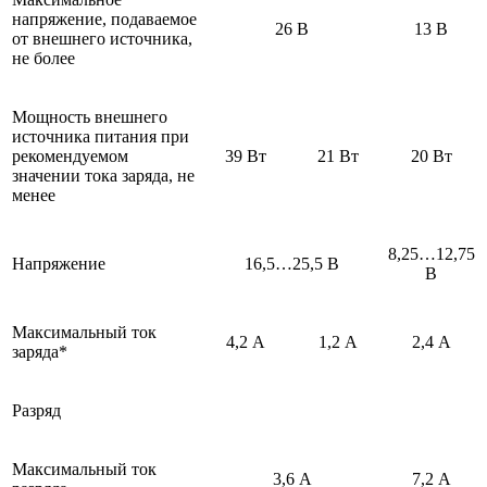
напряжение, подаваемое
26 В
13 В
от внешнего источника,
не более
Мощность внешнего
источника питания при
рекомендуемом
39 Вт
21 Вт
20 Вт
значении тока заряда, не
менее
8,25…12,75
Напряжение
16,5…25,5 В
В
Максимальный ток
4,2 А
1,2 А
2,4 А
заряда*
Разряд
Максимальный ток
3,6 А
7,2 А