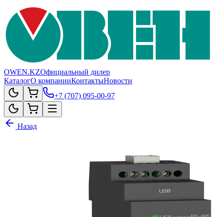
OWEN.KZ
Официальный дилер
Каталог
О компании
Контакты
Новости
+7 (707) 095-00-97
Назад