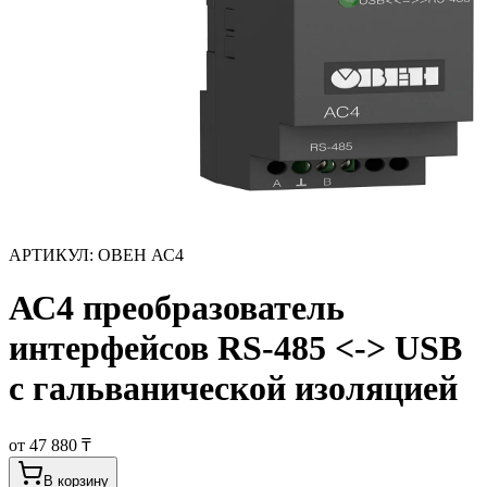
АРТИКУЛ:
ОВЕН АС4
АС4 преобразователь
интерфейсов RS-485 <-> USB
c гальванической изоляцией
от 47 880 ₸
В корзину