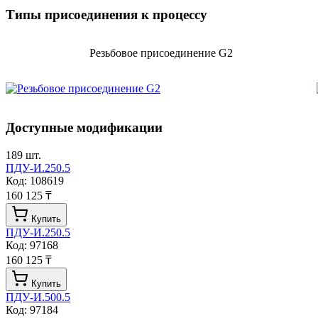
Типы присоединения к процессу
Резьбовое присоединение G2
Доступные модификации
189
шт.
ПДУ-И.250.5
Код:
108619
160 125 ₸
Купить
ПДУ-И.250.5
Код:
97168
160 125 ₸
Купить
ПДУ-И.500.5
Код:
97184