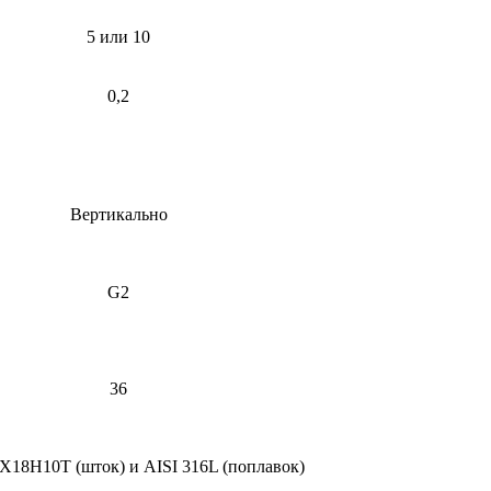
5 или 10
0,2
Вертикально
G2
36
Х18Н10Т (шток) и AISI 316L (поплавок)