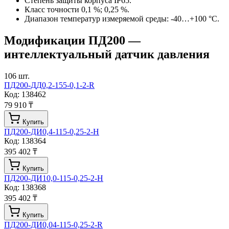
Степень защиты корпуса IP65.
Класс точности 0,1 %; 0,25 %.
Диапазон температур измеряемой среды: -40…+100 °С.
Модификации
ПД200 —
интеллектуальный датчик давления
106
шт.
ПД200-ДД0,2-155-0,1-2-R
Код:
138462
79 910 ₸
Купить
ПД200-ДИ0,4-115-0,25-2-Н
Код:
138364
395 402 ₸
Купить
ПД200-ДИ10,0-115-0,25-2-Н
Код:
138368
395 402 ₸
Купить
ПД200-ДИ0,04-115-0,25-2-R