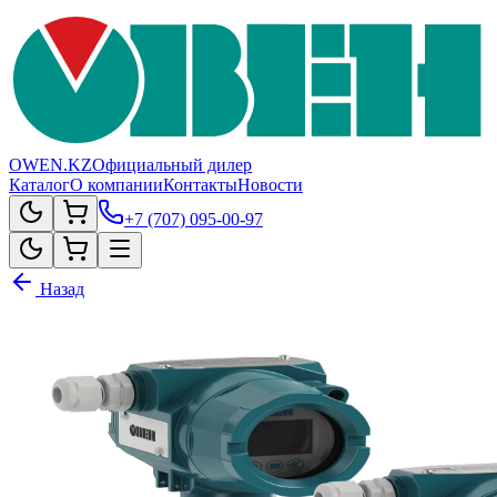
OWEN.KZ
Официальный дилер
Каталог
О компании
Контакты
Новости
+7 (707) 095-00-97
Назад