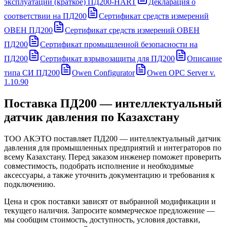
эксплуатации (краткое) ПД200-HART
Декларация о
соответствии на ПД200
Сертификат средств измерений
ОВЕН ПД200
Сертификат средств измерений ОВЕН
ПД200
Сертификат промышленной безопасности на
ПД200
Сертификат взрывозащиты для ПД200
Описание
типа СИ ПД200
Owen Configurator
Owen OPC Server v.
1.10.90
Поставка
ПД200 — интеллектуальный
датчик давления
по Казахстану
ТОО АКЭТО поставляет
ПД200 — интеллектуальный датчик
давления
для промышленных предприятий и интеграторов по
всему Казахстану. Перед заказом инженер поможет проверить
совместимость, подобрать исполнение и необходимые
аксессуары, а также уточнить документацию и требования к
подключению.
Цена и срок поставки зависят от выбранной модификации и
текущего наличия. Запросите коммерческое предложение —
мы сообщим стоимость, доступность, условия доставки,