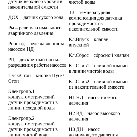
датчик верхнего уровня в
чистой воды
накопительной емкости
Т3 – температурная
ДСХ – датчик сухого хода
компенсация для датчика
проводимости в
Рм – реле максимального
накопительной емкости
аварийного давления
Кл.Впуск – клапан
Рнас.нд – реле давления за
впускной
насосом НД
Кл.Сброс – сбросной клапан
РЦ – дискретный сигнал
разрешения работы насосов
Кл.Слив1 – сливной клапан
в линии чистой воды
Пуск/Стоп – кнопка Пуск/
Стоп
Кл.Слив2 – сливной клапан
из накопительной емкости
Электропр.1 –
кондуктометрический
Н1 НД – насос низкого
датчик проводимости в
давления
линии исходной воды
Н2 ВД – насос высокого
Электропр.2–
давления
кондуктометрический
датчик проводимости в
Н3 ДН – насос
линии чистой воды
дозирующего давления