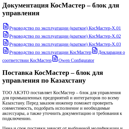
Документация
КосМастер – блок для
управления
Руководство по эксплуатации (краткое) КосМастер-Х.01
Руководство по эксплуатации (краткое) КосМастер-Х.02
Руководство по эксплуатации (краткое) КосМастер-Х.03
Руководство по эксплуатации КосМастер
Декларация о
соответствии КосМастер
Owen Configurator
Поставка
КосМастер – блок для
управления
по Казахстану
ТОО АКЭТО поставляет
КосМастер – блок для управления
для промышленных предприятий и интеграторов по всему
Казахстану. Перед заказом инженер поможет проверить
совместимость, подобрать исполнение и необходимые
аксессуары, а также уточнить документацию и требования к
подключению.
Цена и срок поставки зависят от выбранной модификации и