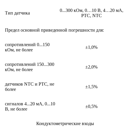
0...300 кОм, 0…10 В, 4…20 мА,
Тип датчика
РТС, NTC
Предел основной приведенной погрешности для:
сопротивлений 0...150
±1,0%
кОм, не более
сопротивлений 150...300
±2,0%
кОм, не более
датчиков NTC и PTC, не
±1,5%
более
сигналов 4...20 мА, 0...10
±0,5%
В, не более
Кондуктометрические входы