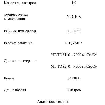
Константа электрода
1,0
Температурная
NTC10K
компенсация
Рабочая температура
0…50 ℃
Рабочее давление
0..0,5 МПа
MT-TDS1: 0…2000 мкСм/См
Диапазон измерения
MT-TDS2: 0…4000 мкСм/См
Резьба
½ NPT
Длина кабеля
5 метров
Аналоговые входы