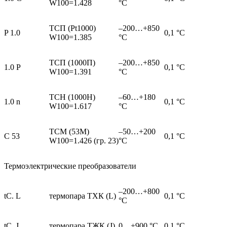
W100=1.428
°С
ТСП (Pt1000)
–200…+850
P 1.0
0,1 °С
W100=1.385
°С
ТСП (1000П)
–200…+850
1.0 P
0,1 °С
W100=1.391
°С
ТСН (1000Н)
–60…+180
1.0 n
0,1 °С
W100=1.617
°С
ТСМ (53М)
–50…+200
C 53
0,1 °С
W100=1.426 (гр. 23)
°С
Термоэлектрические преобразователи
–200…+800
tC. L
термопара ТХК (L)
0,1 °С
°С
tC. J
термопара ТЖК (J)
0…+900 °С
0,1 °С