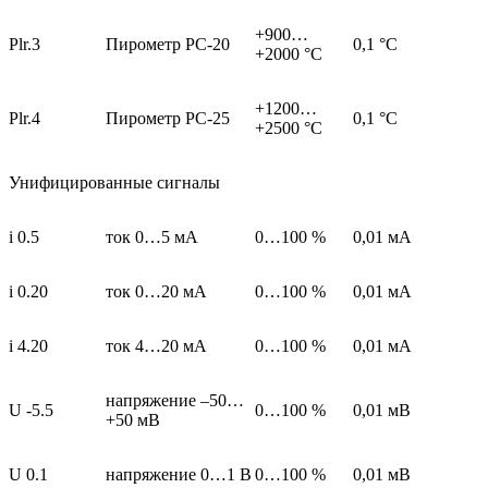
+900…
Plr.3
Пирометр РС-20
0,1 °С
+2000 °С
+1200…
Plr.4
Пирометр РС-25
0,1 °С
+2500 °С
Унифицированные сигналы
i 0.5
ток 0…5 мА
0…100 %
0,01 мА
i 0.20
ток 0…20 мA
0…100 %
0,01 мА
i 4.20
ток 4…20 мА
0…100 %
0,01 мА
напряжение –50…
U -5.5
0…100 %
0,01 мВ
+50 мВ
U 0.1
напряжение 0…1 В
0…100 %
0,01 мВ