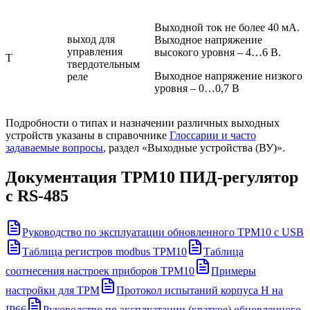
Выходной ток не более 40 мА.
выход для
Выходное напряжение
управления
высокого уровня – 4…6 В.
Т
твердотельным
Выходное напряжение низкого
реле
уровня – 0…0,7 В
Подробности о типах и назначении различных выходных
устройств указаны в справочнике
Глоссарии и часто
задаваемые вопросы
, раздел «Выходные устройства (ВУ)».
Документация
ТРМ10 ПИД-регулятор
с RS-485
Руководство по эксплуатации обновленного ТРМ10 с USB
Таблица регистров modbus ТРМ10
Таблица
соотнесения настроек приборов ТРМ10
Примеры
настройки для ТРМ
Протокол испытаний корпуса Н на
IP66
Руководство по эксплуатации (краткое) обновленного