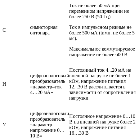
Ток не более 50 мА при
переменном напряжении не
более 250 В (50 Гц).
симисторная
Ток в импульсном режиме не
С
оптопара
более 500 мА (tимп. не более 5
мс).
Максимальное коммутируемое
напряжение не более 600 В
Постоянный ток 4...20 мА на
цифроаналоговый
внешней нагрузке не более 1
преобразователь
кОм, напряжение питания
И
«параметр–ток
12...30 В рассчитывается в
4…20 мА»
зависимости от сопротивления
нагрузки
цифроаналоговый
Постоянное напряжение 0…10
преобразователь
В на внешней нагрузке более 2
У
«параметр–
кОм, напряжение питания
напряжение 0…
16…30 В
10 В»