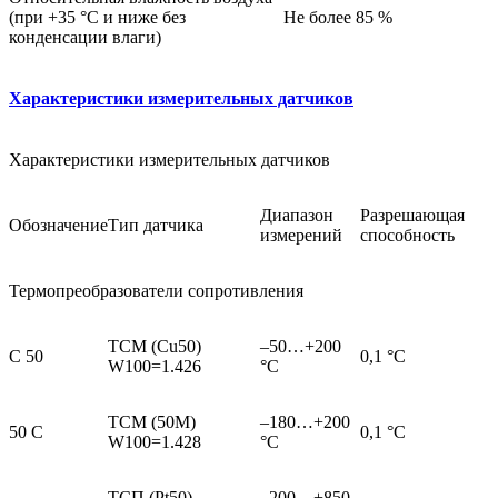
(при +35 °С и ниже без
Не более 85 %
конденсации влаги)
Характеристики измерительных датчиков
Характеристики измерительных датчиков
Диапазон
Разрешающая
Обозначение
Тип датчика
измерений
способность
Термопреобразователи сопротивления
ТСМ (Cu50)
–50…+200
C 50
0,1 °С
W100=1.426
°С
ТСМ (50М)
–180…+200
50 C
0,1 °С
W100=1.428
°С
ТСП (Pt50)
–200…+850