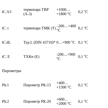
термопара ТВР
+1000…
tC.A3
0,2 °С
(А-3)
+1800 °C
–200…+400
tC. t
термопара ТМК (Т)
0,1 °С
°С
tC.dL
Typ.L (DIN 43710)*
0…+900 °С
0,1 °С
-200....+900
tC. E
ТХКн (Е)
0,1 °С
°С
Пирометры
+400…
Plr.1
Пирометр РК-15
0,1 °С
+1500 °С
+600…
Plr.2
Пирометр РК-20
0,1 °С
+2000 °С