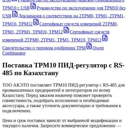
ТРМ10 с USB
Руководство по эксплуатации для ТРМ10 без
USB
Декларация о соответствии на 2ТРМ0, ТРМ1, 2ТРМ1,
ТРМ10, ТРМ12
Сертификат средств измерений 2ТРМ0,
ТРМ1, 2ТРМ1, ТРМ10, ТРМ12
Сертификат средств
измерений 2ТРМ0, 2ТРМ1, ТРМ1, ТРМ10, ТРМ12
Свидетельство о типовом одобрении ТРМ
Owen
Configurator
Поставка
ТРМ10 ПИД-регулятор с RS-
485
по Казахстану
ТОО АКЭТО поставляет
ТРМ10 ПИД-регулятор с RS-485
для
промышленных предприятий и интеграторов по всему
Казахстану. Перед заказом инженер поможет проверить
совместимость, подобрать исполнение и необходимые
аксессуары, а также уточнить документацию и требования к
подключению.
Цена и срок поставки зависят от выбранной модификации и
текущего наличия. Запросите коммерческое предложение —