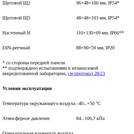
Щитовой Щ2
96×48×100 мм, IP54*
Щитовой Щ5
48×48×103 мм, IP54*
Настенный Н
110×130×69 мм, IP66**
DIN-реечный
88×90×59 мм, IP20
* со стороны передней панели
** подтверждено испытаниями в независимой
аккредитованной лаборатории,
см протокол 28/23
Условия эксплуатации
Температура окружающего воздуха
–40...+50 °С
Атмосферное давление
84...106,7 кПа
Относительная влажность воздуха