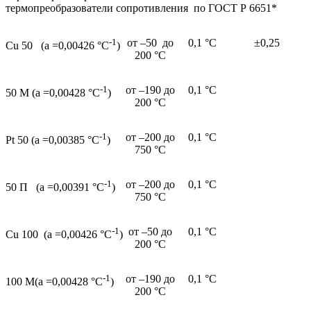
термопреобразователи сопротивления по ГОСТ Р 6651*
-1
от –50 до
0,1 °С
±0,25
Cu 50
(a =0,00426 °С
)
200 °С
-1
от –190 до
0,1 °С
50 М
(a =0,00428 °С
)
200 °С
-1
от –200 до
0,1 °С
Pt 50
(a =0,00385 °С
)
750 °С
-1
от –200 до
0,1 °С
50 П (a =0,00391 °С
)
750 °С
-1
от –50 до
0,1 °С
Cu 100
(a =0,00426 °С
)
200 °С
-1
от –190 до
0,1 °С
100 М(a =0,00428 °С
)
200 °С