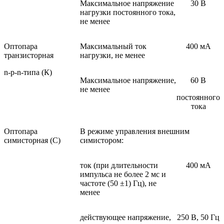
Максимальное напряжение
30 В
нагрузки постоянного тока,
не менее
Оптопара
Максимальный ток
400 мА
транзисторная
нагрузки, не менее
n-p-n-типа (К)
Максимальное напряжение,
60 В
не менее
постоянного
тока
Оптопара
В режиме управления внешним
симисторная (С)
симистором:
ток (при длительности
400 мА
импульса не более 2 мс и
частоте (50 ±1) Гц), не
менее
действующее напряжение,
250 В, 50 Гц