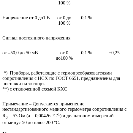
100 %
Напряжение от 0 до1 В
от 0 до
0,1 %
100 %
Сигнал постоянного напряжения
от –50,0 до 50 мВ
от 0
0,1 %
±0,25
до100 %
*) Приборы, работающие с термопреобразователями
сопротивления с НСХ по ГОСТ 6651, предназначены для
поставки на экспорт.
**) с отключенной схемой КХС
Примечание – Допускается применение
нестандартизованного медного термометра сопротивления с
-1
R
= 53 Ом (a = 0,00426 °С
) и диапазоном измерений
0
от минус 50 до плюс 200 °С.