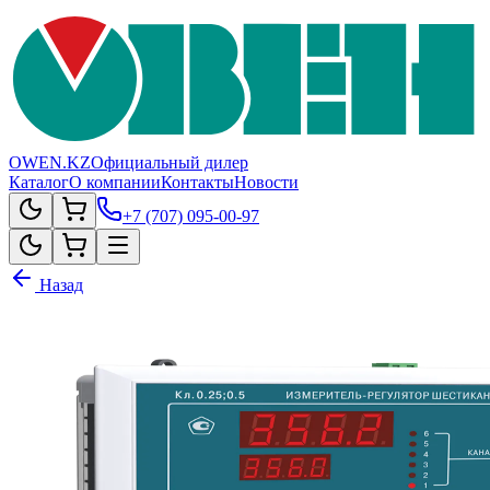
OWEN.KZ
Официальный дилер
Каталог
О компании
Контакты
Новости
+7 (707) 095-00-97
Назад