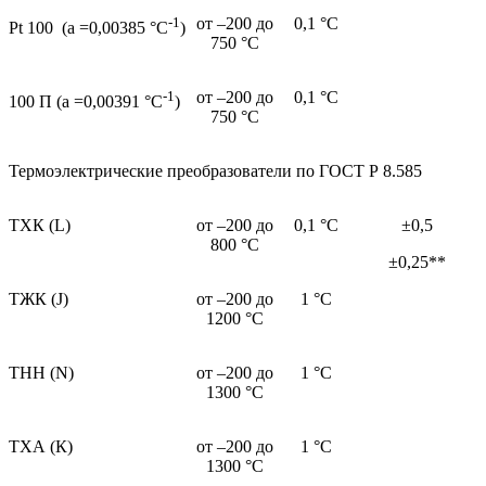
-1
от –200 до
0,1 °С
Pt 100 (a =0,00385 °С
)
750 °С
-1
от –200 до
0,1 °С
100 П (a =0,00391 °С
)
750 °С
Термоэлектрические преобразователи по ГОСТ Р 8.585
TХК (L)
от –200 до
0,1 °С
±0,5
800 °С
±0,25**
TЖК (J)
от –200 до
1 °С
1200 °С
TНН (N)
от –200 до
1 °С
1300 °С
TХА (К)
от –200 до
1 °С
1300 °С