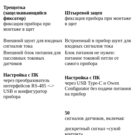
Трещотка
(защелкивающийся
Штыревой зацеп
фиксатор)
фиксация прибора при монтаже
фиксация прибора при
в щит
монтаже в щит
Внешний шунт для входных
Встроенный в прибор шунт для
сигналов тока
входных сигналов тока
Внешний блок питания для
Блок питания не нужен:
пассивных токовых
питание токовой петли от
датчиков
самого прибора
Настройка с ПК
Настройка с ПК
через преобразователь
через USB Type-C и Owen
интерфейсов RS-485 <->
Configurator без подачи питания
USB и конфигуратор
на прибор
прибора
50
сигналов датчиков, включая:
дискретный сигнал «сухой
контакт»