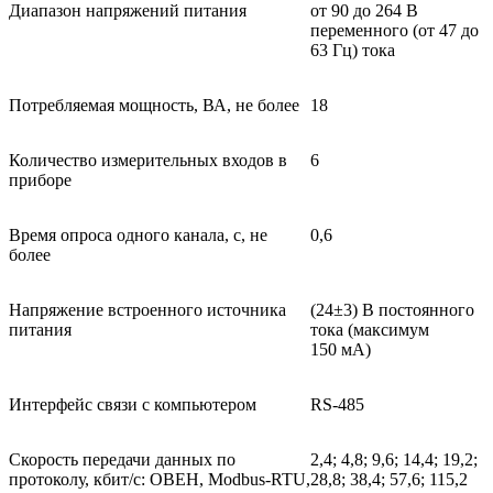
Диапазон напряжений питания
от 90 до 264 В
переменного (от 47 до
63 Гц) тока
Потребляемая мощность, ВА, не более
18
Количество измерительных входов в
6
приборе
Время опроса одного канала, с, не
0,6
более
Напряжение встроенного источника
(24±3) В постоянного
питания
тока (максимум
150 мА)
Интерфейс связи с компьютером
RS-485
Скорость передачи данных по
2,4; 4,8; 9,6; 14,4; 19,2;
протоколу, кбит/с: ОВЕН, Modbus-RTU,
28,8; 38,4; 57,6; 115,2