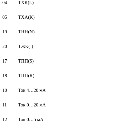
04
ТХК(L)
05
ТХА(K)
19
ТНН(N)
20
ТЖК(J)
17
ТПП(S)
18
ТПП(R)
10
Ток 4…20 мА
11
Ток 0…20 мА
12
Ток 0…5 мА