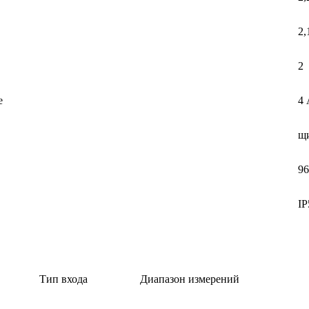
2,
2
е
4 
щ
9
IP
Тип входа
Диапазон измерений