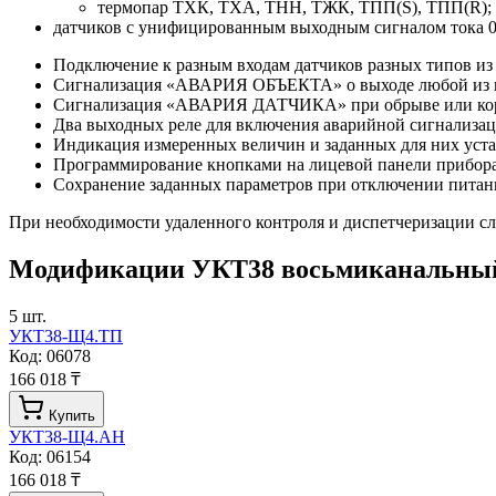
термопар ТХК, ТХА, ТНН, ТЖК, ТПП(S), ТПП(R);
датчиков с унифицированным выходным сигналом тока 0(4)
Подключение к разным входам датчиков разных типов из
Сигнализация «АВАРИЯ ОБЪЕКТА» о выходе любой из к
Сигнализация «АВАРИЯ ДАТЧИКА» при обрыве или кор
Два выходных реле для включения аварийной сигнализа
Индикация измеренных величин и заданных для них уста
Программирование кнопками на лицевой панели прибор
Сохранение заданных параметров при отключении питан
При необходимости удаленного контроля и диспетчеризации с
Модификации
УКТ38 восьмиканальный
5
шт.
УКТ38-Щ4.ТП
Код:
06078
166 018 ₸
Купить
УКТ38-Щ4.АН
Код:
06154
166 018 ₸