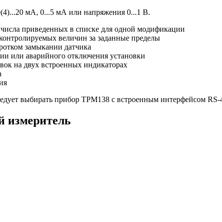
...20 мА, 0...5 мА или напряжения 0...1 В.
 числа приведенных в списке для одной модификации
онтролируемых величин за заданные пределы
отком замыкании датчика
ции или аварийного отключения установки
вок на двух встроенных индикаторах
а
ия
ледует выбирать прибор ТРМ138 с встроенным интерфейсом RS-
 измеритель