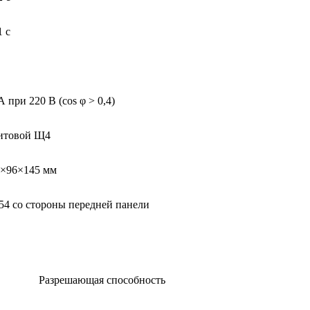
1 с
А при 220 В (cos φ > 0,4)
итовой Щ4
6×96×145 мм
54 со стороны передней панели
Разрешающая способность