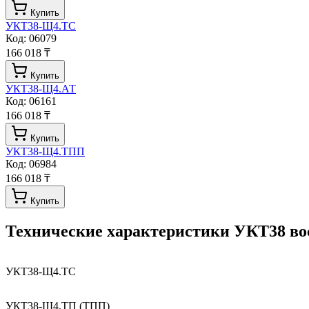
Купить
УКТ38-Щ4.ТС
Код:
06079
166 018 ₸
Купить
УКТ38-Щ4.АТ
Код:
06161
166 018 ₸
Купить
УКТ38-Щ4.ТПП
Код:
06984
166 018 ₸
Купить
Технические характеристики
УКТ38 во
УКТ38-Щ4.ТС
УКТ38-Щ4.ТП (ТПП)