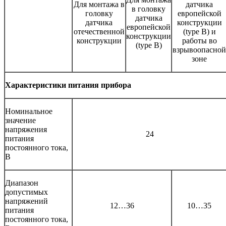
Для монтажа в
датчика
в головку
головку
европейской
датчика
датчика
конструкции
европейской
отечественной
(type B) и
конструкции
конструкции
работы во
(type B)
взрывоопасной
зоне
Характеристики питания прибора
Номинальное
значение
напряжения
24
питания
постоянного тока,
В
Диапазон
допустимых
напряжений
12…36
10…35
питания
постоянного тока,