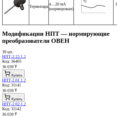
4…20 мА
Термопара
(нормирован)
Модификации
НПТ — нормирующие
преобразователи ОВЕН
39
шт.
НПТ-2.22.1.2
Код:
36405
36 039 ₸
Купить
НПТ-2.01.1.2
Код:
31141
36 039 ₸
Купить
НПТ-2.02.1.2
Код:
31142
36 039 ₸