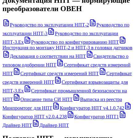
Документация
НПТ — нормирующие
преобразователи ОВЕН
Руководство по эксплуатации НПТ-2
Руководство по
эксплуатации НПТ-3
Руководство по эксплуатации
НПТ-3.Ех
Руководство по конфигурированию НПТ
Инструкция по монтажу НПТ-2 и НПТ-3 в головки датчиков
Декларация о соответствии на НПТ
Свидетельство о
типовом одобрении НПТ
Сертификат средств измерений
НПТ
Сертификат средств измерений НПТ
Сертификат
средств измерений НПТ
Сертификат взрывозащиты для
НПТ-3.Ex
Сертификат промышленной безопасности на
НПТ
Описание типа СИ НПТ
Выписка из реестра
Минпромторг для НПТ
Конфигуратор НПТ v4.1.0.742
Конфигуратор НПТ v2.0.4.238
Конфигуратор НПТ1
Драйвер НПТ
Драйвер НПТ