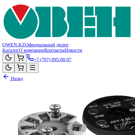
OWEN.KZ
Официальный дилер
Каталог
О компании
Контакты
Новости
+7 (707) 095-00-97
Назад