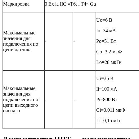
Маркировка
0 Ex ia IIC «T6…Т4» Ga
Uo=6 В
Io=34 мА
Максимальные
значения для
-
-
Po=51 Вт
подключения по
цепи датчика
Сo=3,2 мкФ
Lo=28 мкГн
Ui=35 В
Максимальные
Ii=100 мА
значения для
подключения по
-
-
Pi=800 Вт
цепи выходного
Сi=0,011 мкФ
сигнала
Li=0,15 мГн