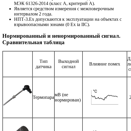
МЭК 61326-2014 (класс А, критерий А).
Является средством измерения с межповерочным
интервалом 2 года.
НПТ-3.Ех допускаются к эксплуатации на объектах с
взрывоопасными зонами (0 Ex ia IIC).
Нормированный и ненормированный сигнал.
Сравнительная таблица
Д
Тип
Выходной
Влияние помех
л
датчика
сигнал
с
мВ (не
Термопара
нормирован)