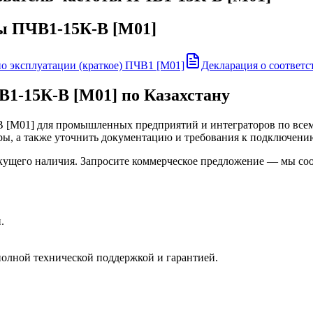
ты ПЧВ1-15К-В [М01]
по эксплуатации (краткое) ПЧВ1 [М01]
Декларация о соответ
В1-15К-В [М01]
по Казахстану
В [М01]
для промышленных предприятий и интеграторов по всему
ры, а также уточнить документацию и требования к подключени
кущего наличия. Запросите коммерческое предложение — мы сооб
.
олной технической поддержкой и гарантией.