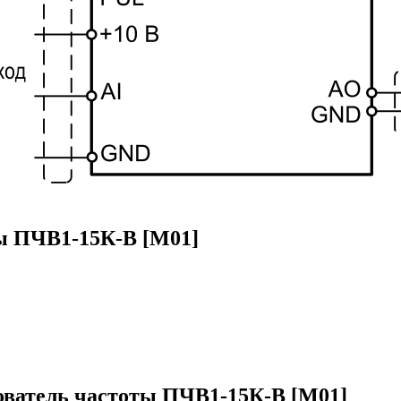
ы ПЧВ1-15К-В [М01]
ователь частоты ПЧВ1-15К-В [М01]