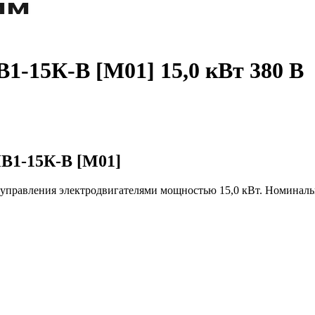
1-15К-В [М01] 15,0 кВт 380 В
В1-15К-В [М01]
 управления электродвигателями мощностью 15,0 кВт. Номинальн