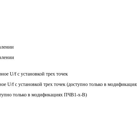
авлении
авлении
ное U/f с установкой трех точек
ое U/f с установкой трех точек (доступно только в модификаци
тупно только в модификациях ПЧВ1-х-В)