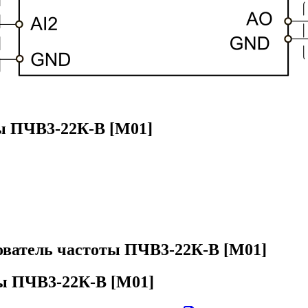
ы ПЧВ3-22К-В [М01]
ователь частоты ПЧВ3-22К-В [М01]
ты ПЧВ3-22К-В [М01]