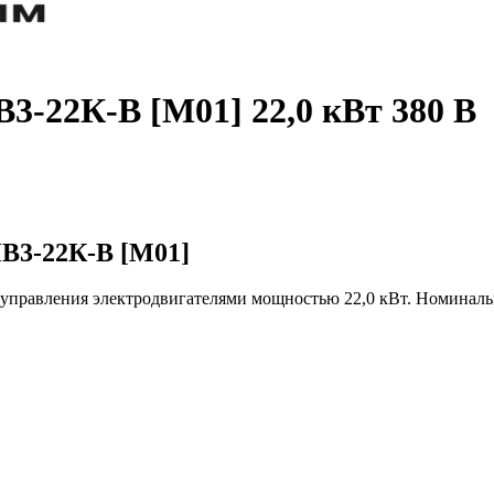
3-22К-В [М01] 22,0 кВт 380 В
В3-22К-В [М01]
 управления электродвигателями мощностью 22,0 кВт. Номинальн