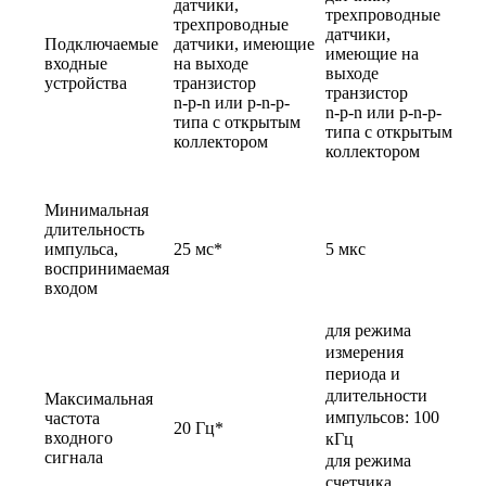
датчики,
трехпроводные
трехпроводные
датчики,
Подключаемые
датчики, имеющие
имеющие на
входные
на выходе
выходе
устройства
транзистор
транзистор
n-p-n или p-n-p-
n-p-n или p-n-p-
типа с открытым
типа с открытым
коллектором
коллектором
Минимальная
длительность
импульса,
25 мс*
5 мкс
воспринимаемая
входом
для режима
измерения
периода и
длительности
Максимальная
импульсов: 100
частота
20 Гц*
входного
кГц
сигнала
для режима
счетчика