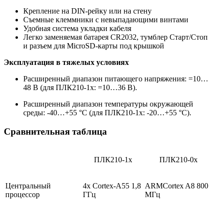
Крепление на DIN-рейку или на стену
Съемные клеммники с невыпадающими винтами
Удобная система укладки кабеля
Легко заменяемая батарея CR2032, тумблер Старт/Стоп
и разъем для MicroSD-карты под крышкой
Эксплуатация в тяжелых условиях
Расширенный диапазон питающего напряжения: =10…
48 В (для ПЛК210-1х: =10…36 В).
Расширенный диапазон температуры окружающей
среды: -40…+55 °С (для ПЛК210-1х: -20…+55 °С).
Сравнительная таблица
ПЛК210-1х
ПЛК210-0х
Центральный
4х Cortex-А55 1,8
ARMCortex A8 800
процессор
ГГц
МГц