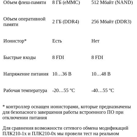
Объем флеш-памяти
8 ГБ (eMMC)
512 Мбайт (NAND)
Объем оперативной
2 ГБ (DDR4)
256 Мбайт (DDR3)
памяти
Ионистор*
Есть
Нет
Быстрые входы
8 FDI
8 FDI
Напряжение питания
10…36 В
10…48 В
Рабочая температура
-20…55 °C
-40…55 °C
* контроллер оснащен ионисторами, которые предназначены
для безопасного завершения работы встроенного ПО при
отключении питания
Для сравнения возможности сетевого обмена модификаций
ПЛК210-1х и ПЛК210-0х мы провели тест на реальном