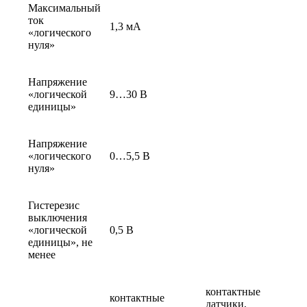
Максимальный
ток
1,3 мА
«логического
нуля»
Напряжение
«логической
9…30 В
единицы»
Напряжение
«логического
0…5,5 В
нуля»
Гистерезис
выключения
«логической
0,5 В
единицы», не
менее
контактные
контактные
датчики,