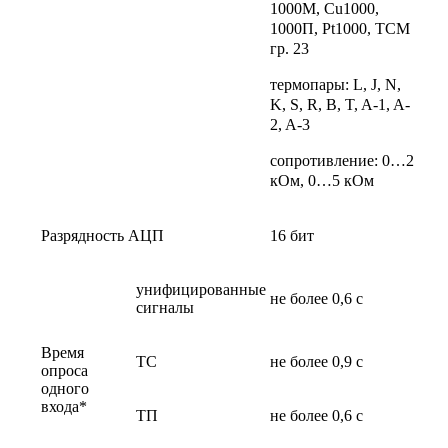
1000М, Cu1000,
1000П, Pt1000, ТСМ
гр. 23
термопары: L, J, N,
K, S, R, B, T, A-1, A-
2, A-3
сопротивление: 0…2
кОм, 0…5 кОм
Разрядность АЦП
16 бит
унифицированные
не более 0,6 с
сигналы
Время
ТС
не более 0,9 с
опроса
одного
входа*
ТП
не более 0,6 с