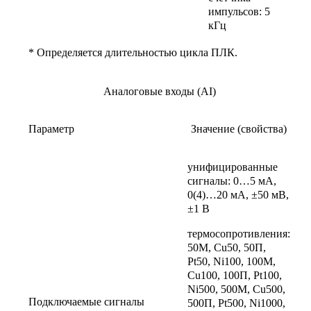
импульсов: 5
кГц
* Определяется длительностью цикла ПЛК.
Аналоговые входы (AI)
Параметр
Значение (свойства)
унифицированные
сигналы: 0…5 мА,
0(4)…20 мА, ±50 мВ,
±1 В
термосопротивления:
50М, Cu50, 50П,
Pt50, Ni100, 100М,
Cu100, 100П, Pt100,
Ni500, 500М, Cu500,
Подключаемые сигналы
500П, Pt500, Ni1000,