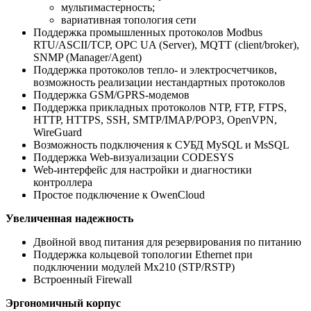
мультимастерность;
вариативная топология сети
Поддержка промышленных протоколов Modbus
RTU/ASCII/TCP, OPC UA (Server), MQTT (client/broker),
SNMP (Manager/Agent)
Поддержка протоколов тепло- и электросчетчиков,
возможность реализации нестандартных протоколов
Поддержка GSM/GPRS-модемов
Поддержка прикладных протоколов NTP, FTP, FTPS,
HTTP, HTTPS, SSH, SMTP/IMAP/POP3, OpenVPN,
WireGuard
Возможность подключения к СУБД MySQL и MsSQL
Поддержка Web-визуализации CODESYS
Web-интерфейс для настройки и диагностики
контроллера
Простое подключение к OwenCloud
Увеличенная надежность
Двойной ввод питания для резервирования по питанию
Поддержка кольцевой топологии Ethernet при
подключении модулей Мх210 (STP/RSTP)
Встроенный Firewall
Эргономичный корпус