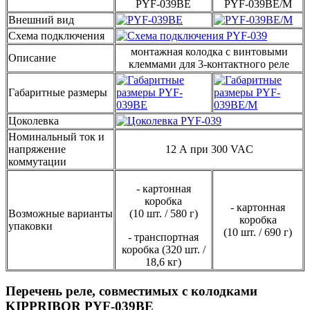
PYF-039BE
PYF-039BE/M
Внешний вид
Схема подключения
монтажная колодка с винтовыми
Описание
клеммами для 3-контактного реле
Габаритные размеры
Цоколевка
Номинальный ток и
напряжение
12 А при 300 VAC
коммутации
- картонная
коробка
- картонная
Возможные варианты
(10 шт. / 580 г)
коробка
упаковки
(10 шт. / 690 г)
- транспортная
коробка (320 шт. /
18,6 кг)
Перечень реле, совместимых с колодками
KIPPRIBOR PYF-039BE