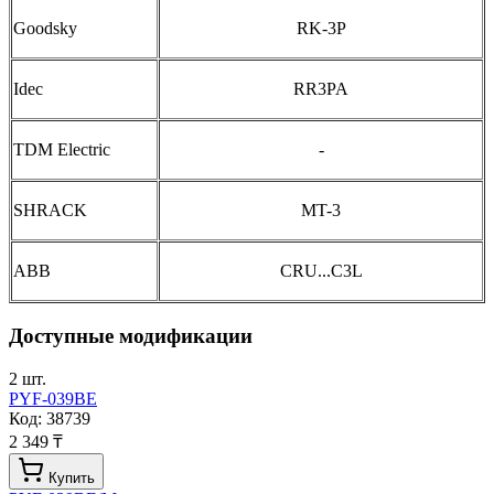
Goodsky
RK-3P
Idec
RR3PA
TDM Electric
-
SHRACK
MT-3
ABB
CRU...C3L
Доступные модификации
2
шт.
PYF-039BE
Код:
38739
2 349 ₸
Купить