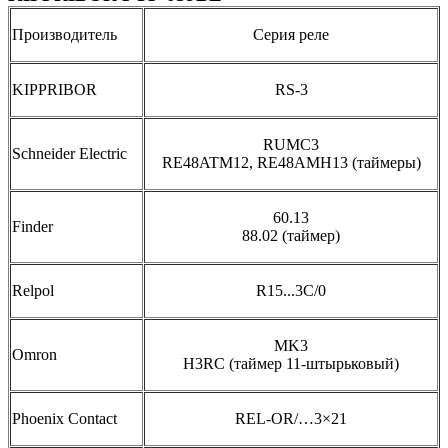
Производитель
Серия реле
KIPPRIBOR
RS-3
RUMC3
Schneider Electric
RE48ATM12, RE48AMH13 (таймеры)
60.13
Finder
88.02 (таймер)
Relpol
R15...3C/0
MK3
Omron
H3RC (таймер 11-штырьковый)
Phoenix Contact
REL-OR/…3×21