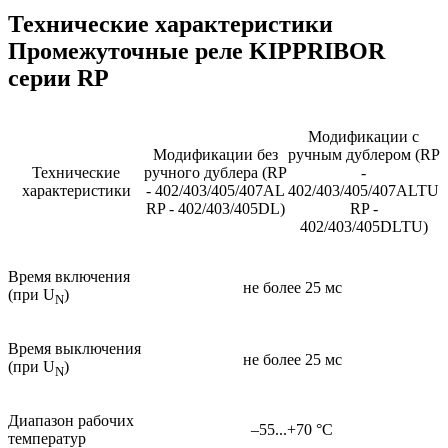
Технические характеристики
Промежуточные реле KIPPRIBOR
серии RP
Модификации с
Модификации без
ручным дублером (RP
Технические
ручного дублера (RP
-
характеристики
- 402/403/405/407AL
402/403/405/407ALTU
RP - 402/403/405DL)
RP -
402/403/405DLTU)
Время включения
не более 25 мс
(при U
)
N
Время выключения
не более 25 мс
(при U
)
N
Диапазон рабочих
–55...+70 °С
температур