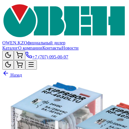
OWEN.KZ
Официальный дилер
Каталог
О компании
Контакты
Новости
+7 (707) 095-00-97
Назад