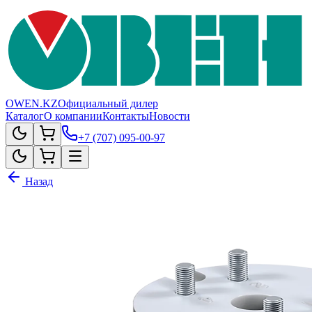
OWEN.KZ
Официальный дилер
Каталог
О компании
Контакты
Новости
+7 (707) 095-00-97
Назад