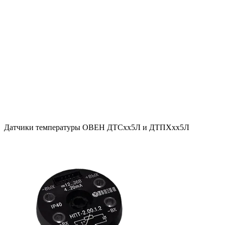
Датчики температуры ОВЕН ДТСхх5Л и ДТПХхх5Л