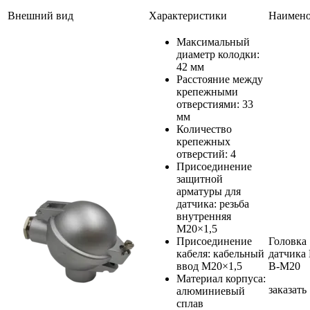
Внешний вид
Характеристики
Наимено
Максимальный
диаметр колодки:
42 мм
Расстояние между
крепежными
отверстиями: 33
мм
Количество
крепежных
отверстий: 4
Присоединение
защитной
арматуры для
датчика: резьба
внутренняя
М20×1,5
Присоединение
Головка
кабеля: кабельный
датчика
ввод М20×1,5
B-М20
Материал корпуса:
заказать
алюминиевый
сплав