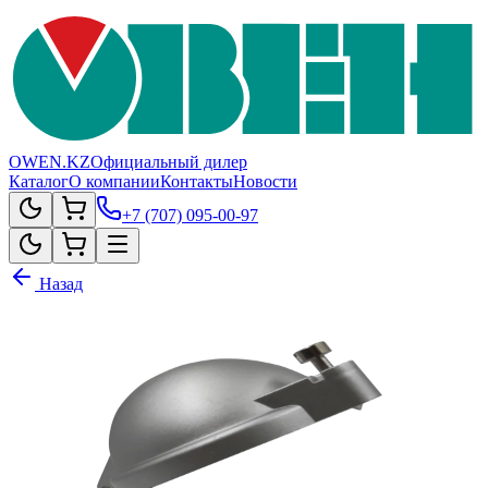
OWEN.KZ
Официальный дилер
Каталог
О компании
Контакты
Новости
+7 (707) 095-00-97
Назад