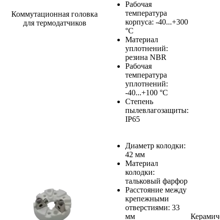
Рабочая
температура
Коммутационная головка
корпуса: -40...+300
для термодатчиков
°C
Материал
уплотнений:
резина NBR
Рабочая
температура
уплотнений:
-40...+100 °C
Степень
пылевлагозащиты:
IP65
Диаметр колодки:
42 мм
Материал
колодки:
тальковый фарфор
Расстояние между
крепежными
отверстиями: 33
мм
Керамич