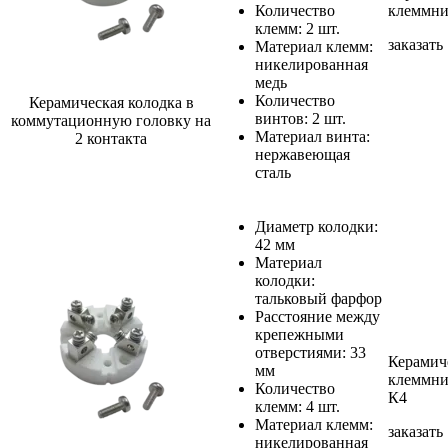
Количество
клеммни
клемм: 2 шт.
заказать
Материал клемм:
никелированная
медь
Количество
Керамическая колодка в
винтов: 2 шт.
коммутационную головку на
Материал винта:
2 контакта
нержавеющая
сталь
Диаметр колодки:
42 мм
Материал
колодки:
тальковый фарфор
Расстояние между
крепежными
отверстиями: 33
Керамич
мм
клеммни
Количество
К4
клемм: 4 шт.
Материал клемм:
заказать
никелированная