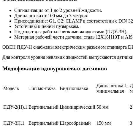
Сигнализация от 1 до 2 уровней жидкости.
Длина штока от 100 мм до 3 метров.
Присоединение: G1, G2; CLAMP в соответствии с DIN 3267
Устойчивы к пене и пузырькам.
Подходят для работы с вязкими жидкостями (ПДУ-3Н).
Материал рабочей части датчика: сталь 12Х18Н10Т и AIS
ОВЕН ПДУ-Н снабжены электрическим разъемом стандарта DI
Для контроля уровня невязких жидкостей выпускаются датчик
Модификации одноуровневых датчиков
Длина штока L,
Д
Модель
Тип монтажа
Вид поплавка
минимальная
м
ПДУ-2(Н).1
Вертикальный
Цилиндрический
50 мм
2
ПДУ-3Н.1
Вертикальный
Шарообразный
150 мм
3