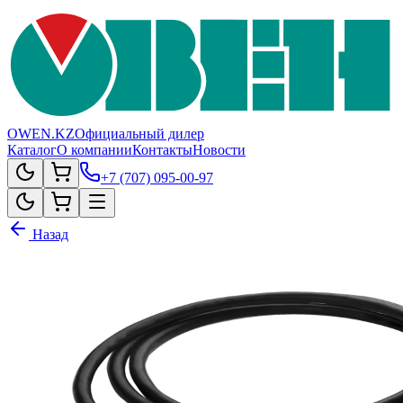
OWEN.KZ
Официальный дилер
Каталог
О компании
Контакты
Новости
+7 (707) 095-00-97
Назад