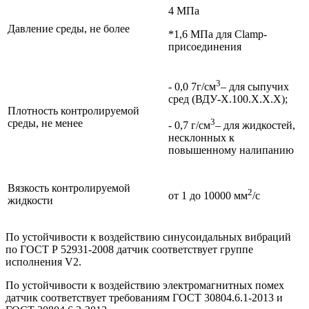
4 МПа
Давление среды, не более
*1,6 МПа для Clamp-
присоединения
3
- 0,0 7г/см
– для сыпучих
сред (ВДУ-Х.100.Х.Х.Х);
Плотность контролируемой
3
среды, не менее
- 0,7 г/см
– для жидкостей,
несклонных к
повышенному налипанию
Вязкость контролируемой
2
от 1 до 10000 мм
/с
жидкости
По устойчивости к воздействию синусоидальных вибраций
по ГОСТ Р 52931-2008 датчик соответствует группе
исполнения V2.
По устойчивости к воздействию электромагнитных помех
датчик соответствует требованиям ГОСТ 30804.6.1-2013 и