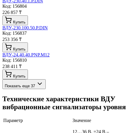
ВДУ-230.40.1.P.DIN
Код:
156804
226 857 ₸
Купить
ВДУ-230.100.50.P.DIN
Код:
156837
253 356 ₸
Купить
ВДУ-24.40.40.PNP.M12
Код:
156810
238 411 ₸
Купить
Показать еще
37
Технические характеристики
ВДУ
вибрационные сигнализаторы уровня
Параметр
Значение
12…36 В, =24 В –