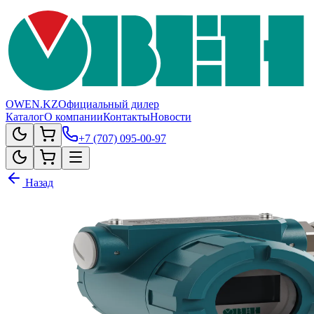
OWEN.KZ
Официальный дилер
Каталог
О компании
Контакты
Новости
+7 (707) 095-00-97
Назад