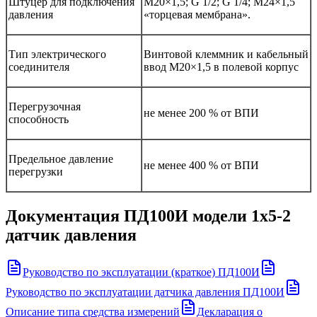
Штуцер для подключения
M20×1,5; G 1/2; G 1/4; M24×1,5
давления
«торцевая мембрана».
Тип электрического
Винтовой клеммник и кабельный
соединителя
ввод М20×1,5 в полевой корпус
Перегрузочная
не менее 200 % от ВПИ
способность
Предельное давление
не менее 400 % от ВПИ
перегрузки
Документация
ПД100И модели 1х5-2
датчик давления
Руководство по эксплуатации (краткое) ПД100И
Руководство по эксплуатации датчика давления ПД100И
Описание типа средства измерений
Декларация о