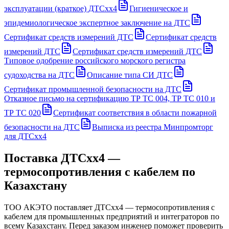
эксплуатации (краткое) ДТСхх4
Гигиеническое и
эпидемиологическое экспертное заключение на ДТС
Сертификат средств измерений ДТС
Сертификат средств
измерений ДТС
Сертификат средств измерений ДТС
Типовое одобрение российского морского регистра
судоходства на ДТС
Описание типа СИ ДТС
Сертификат промышленной безопасности на ДТС
Отказное письмо на сертификацию ТР ТС 004, ТР ТС 010 и
ТР ТС 020
Сертификат соответствия в области пожарной
безопасности на ДТС
Выписка из реестра Минпромторг
для ДТСхх4
Поставка
ДТСхх4 —
термосопротивления с кабелем
по
Казахстану
ТОО АКЭТО поставляет
ДТСхх4 — термосопротивления с
кабелем
для промышленных предприятий и интеграторов по
всему Казахстану. Перед заказом инженер поможет проверить