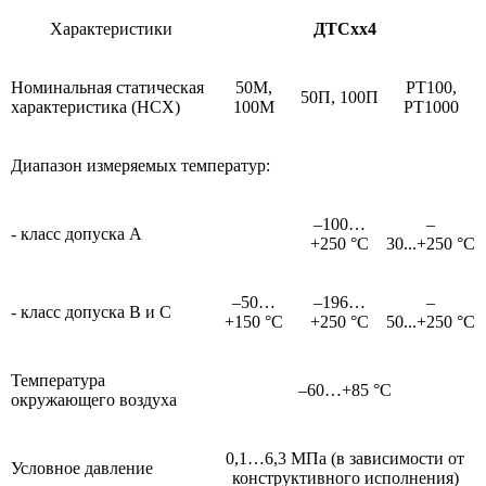
Характеристики
ДТСхх4
Номинальная статическая
50М,
PT100,
50П,
100П
характеристика (НСХ)
100М
PT
1000
Диапазон измеряемых температур:
–100…
–
- класс допуска А
+250 °C
30...+250 °C
–50…
–196…
–
- класс допуска В и С
+150 °C
+250 °C
50...+250 °C
Температура
–60…+85 °C
окружающего воздуха
0,1…6,3 МПа (в зависимости от
Условное давление
конструктивного исполнения)