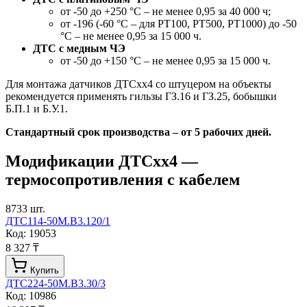
от -50 до +250 °С – не менее 0,95 за 40 000 ч;
от -196 (-60 °С – для РТ100, РТ500, РТ1000) до -50
°С – не менее 0,95 за 15 000 ч.
ДТС с медным ЧЭ
от -50 до +150 °С – не менее 0,95 за 15 000 ч.
Для монтажа датчиков ДТСхх4 со штуцером на объекты
рекомендуется применять гильзы ГЗ.16 и ГЗ.25, бобышки
Б.П.1 и Б.У.1.
Стандартный срок производства – от 5 рабочих дней.
Модификации
ДТСхх4 —
термосопротивления с кабелем
8733
шт.
ДТС114-50М.В3.120/1
Код:
19053
8 327 ₸
Купить
ДТС224-50М.В3.30/3
Код:
10986