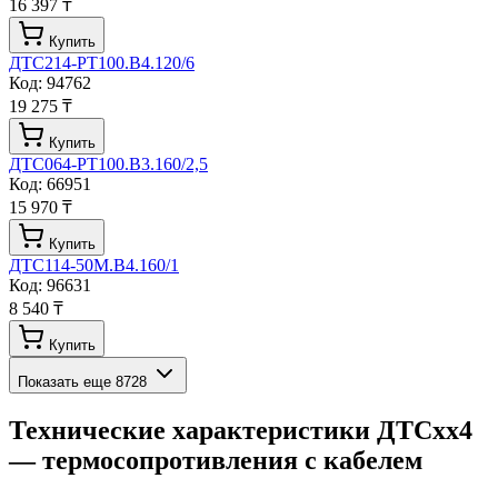
16 397 ₸
Купить
ДТС214-РТ100.В4.120/6
Код:
94762
19 275 ₸
Купить
ДТС064-РТ100.В3.160/2,5
Код:
66951
15 970 ₸
Купить
ДТС114-50М.В4.160/1
Код:
96631
8 540 ₸
Купить
Показать еще
8728
Технические характеристики
ДТСхх4
— термосопротивления с кабелем