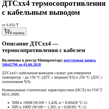
ДТСхх4 термосопротивления
с кабельным выводом
от 6 832 ₸
В корзину
Описание
ДТСхх4 —
термосопротивления с кабелем
Включены в реестр Минпромторг,
реестровая запись
10642798 до 03.06.2028
ДТСхх4 с кабельным выводом служат для измерения
температур – до 150 °С (ДТС с медным ЧЭ) и 250 °С (ДТС с
платиновым ЧЭ).
Номинальные статические характеристики (НСХ) по ГОСТ
6651-2009:
50М и 100М (W100 = 1,428, α = 0,00428 °С-1)
50П и 100П (W100 = 1,391, α = 0,00391 °С-1)