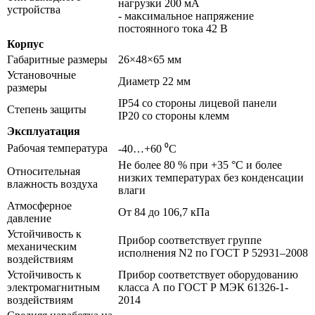
нагрузки 200 мА
устройства
- максимальное напряжение
постоянного тока 42 В
Корпус
Габаритные размеры
26×48×65 мм
Установочные
Диаметр 22 мм
размеры
IP54 со стороны лицевой панели
Степень защиты
IP20 со стороны клемм
Эксплуатация
Рабочая температура
-40…+60 ⁰С
Не более 80 % при +35 °С и более
Относительная
низких температурах без конденсации
влажность воздуха
влаги
Атмосферное
От 84 до 106,7 кПа
давление
Устойчивость к
Прибор соответствует группе
механическим
исполнения N2 по ГОСТ Р 52931–2008
воздействиям
Устойчивость к
Прибор соответствует оборудованию
электромагнитным
класса А по ГОСТ Р МЭК 61326-1-
воздействиям
2014