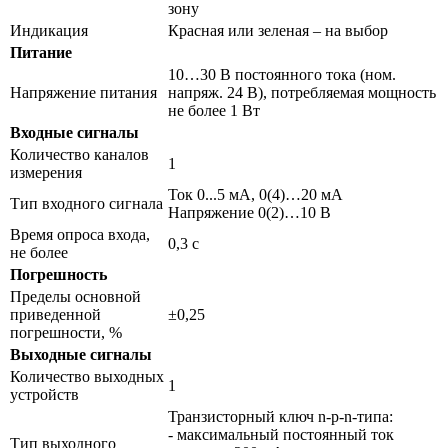
зону
Индикация
Красная или зеленая – на выбор
Питание
10…30 В постоянного тока (ном.
Напряжение питания
напряж. 24 В), потребляемая мощность
не более 1 Вт
Входные сигналы
Количество каналов
1
измерения
Ток 0...5 мА, 0(4)…20 мА
Тип входного сигнала
Напряжение 0(2)…10 В
Время опроса входа,
0,3 с
не более
Погрешность
Пределы основной
приведенной
±0,25
погрешности, %
Выходные сигналы
Количество выходных
1
устройств
Транзисторный ключ n-p-n-типа:
- максимальный постоянный ток
Тип выходного