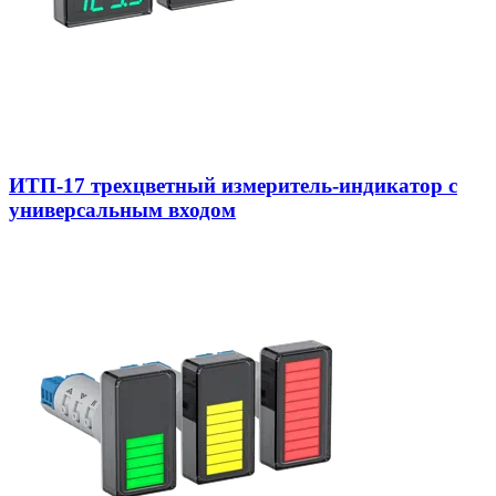
ИТП-17 трехцветный измеритель-индикатор с
универсальным входом