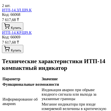
2
шт.
ИТП-14.ЗЛ.Щ9.К
Код:
66068
7 617,68 ₸
Купить
ИТП-14.КР.Щ9.К
Код:
66069
7 617,68 ₸
Купить
Технические характеристики
ИТП-14
компактный индикатор
Параметр
Значение
Функциональные возможности
Индикация аварии при обрыве
входного сигнала или выхода за
указанные границы
Информирование об
авариях
Мигание индикатора при входе
измеряемой величины в критическую