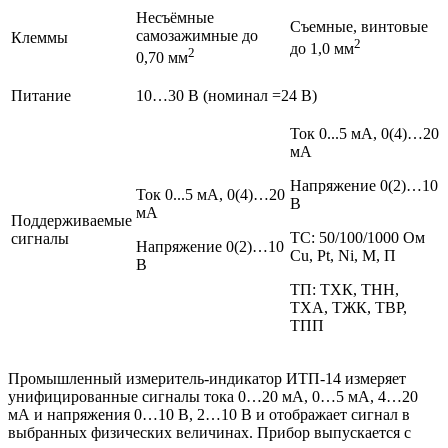
Несъёмные
Съемные, винтовые
самозажимные до
Клеммы
2
до 1,0 мм
2
0,70 мм
Питание
10…30 В (номинал =24 В)
Ток 0...5 мА, 0(4)…20
мА
Напряжение 0(2)…10
Ток 0...5 мА, 0(4)…20
В
мА
Поддерживаемые
ТС: 50/100/1000 Ом
сигналы
Напряжение 0(2)…10
Cu, Pt, Ni, М, П
В
ТП: ТХК, ТНН,
ТХА, ТЖК, ТВР,
ТПП
Промышленный измеритель-индикатор ИТП-14 измеряет
унифицированные сигналы тока 0…20 мА, 0…5 мА, 4…20
мА и напряжения 0…10 В, 2…10 В и отображает сигнал в
выбранных физических величинах. Прибор выпускается с