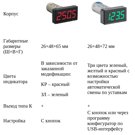
Корпус
Габаритные
размеры
26×48×65 мм
26×48×72 мм
(Ш×В×Г)
В зависимости от
Три цвета зеленый,
заказанной
желтый и красный с
модификации:
Цвета
возможностью
индикатора
настройки
КР – красный
автоматической
смены по уставкам
ЗЛ – зеленый
Выход типа К
+
+
С кнопок или через
программу
Настройка
С кнопок
конфигуратор по
USB-интерфейсу