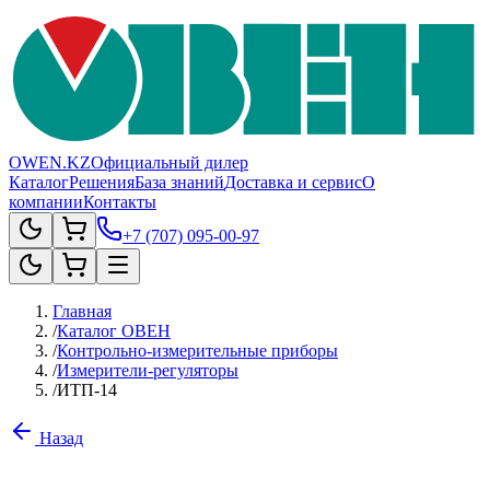
OWEN.KZ
Официальный дилер
Каталог
Решения
База знаний
Доставка и сервис
О
компании
Контакты
+7 (707) 095-00-97
Главная
/
Каталог ОВЕН
/
Контрольно-измерительные приборы
/
Измерители-регуляторы
/
ИТП-14
Назад