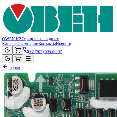
OWEN.KZ
Официальный дилер
Каталог
О компании
Контакты
Новости
+7 (707) 095-00-97
Назад