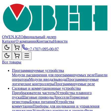
OWEN.KZ
Официальный дилер
Каталог
О компании
Контакты
Новости
+7 (707) 095-00-97
Все товары
Программируемые устройства
Модули расширения для программируемых реле
Панели
оператора
Модули ввода/вывода
Программируемые
логические контроллеры
Программируемые реле
Силовые и коммутационные устройства
Преобразователи частоты
Устройства плавного
пуска
Шаговые приводы
Дроссели
Тормозные
резисторы
Блоки питания
Устройства
коммутации
Приборы для индикации и управления
задвижками
Устройства контроля и защиты
Реле