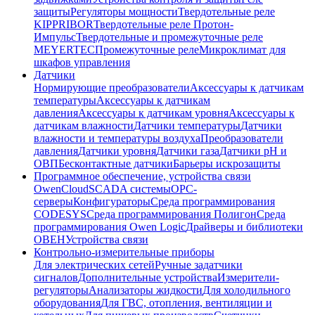
защиты
Регуляторы мощности
Твердотельные реле
KIPPRIBOR
Твердотельные реле Протон-
Импульс
Твердотельные и промежуточные реле
MEYERTEC
Промежуточные реле
Микроклимат для
шкафов управления
Датчики
Нормирующие преобразователи
Аксессуары к датчикам
температуры
Аксессуары к датчикам
давления
Аксессуары к датчикам уровня
Аксессуары к
датчикам влажности
Датчики температуры
Датчики
влажности и температуры воздуха
Преобразователи
давления
Датчики уровня
Датчики газа
Датчики pH и
ОВП
Бесконтактные датчики
Барьеры искрозащиты
Программное обеспечение, устройства связи
OwenCloud
SCADA системы
OPC-
серверы
Конфигураторы
Среда программирования
CODESYS
Среда программирования Полигон
Среда
программирования Owen Logic
Драйверы и библиотеки
ОВЕН
Устройства связи
Контрольно-измерительные приборы
Для электрических сетей
Ручные задатчики
сигналов
Дополнительные устройства
Измерители-
регуляторы
Анализаторы жидкости
Для холодильного
оборудования
Для ГВС, отопления, вентиляции и