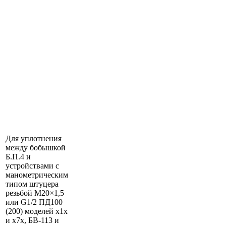
Для уплотнения
между бобышкой
Б.П.4 и
устройствами с
манометрическим
типом штуцера
резьбой М20×1,5
или G1/2 ПД100
(200) моделей х1х
и х7х, БВ-113 и