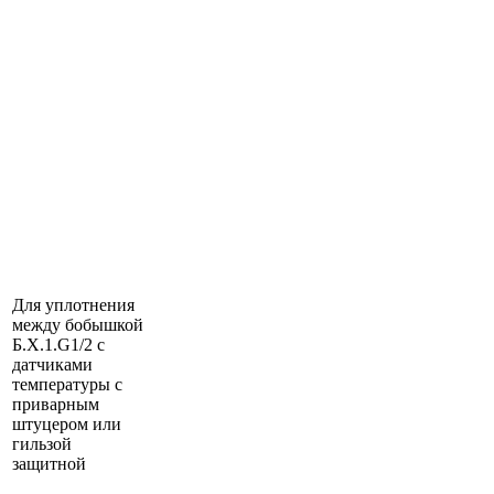
Для уплотнения
между бобышкой
Б.Х.1.G1/2 с
датчиками
температуры с
приварным
штуцером или
гильзой
защитной