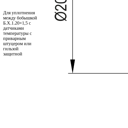
Для уплотнения
между бобышкой
Б.Х.1.20×1,5 с
датчиками
температуры с
приварным
штуцером или
гильзой
защитной