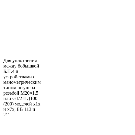
Для уплотнения
между бобышкой
Б.П.4 и
устройствами с
манометрическим
типом штуцера
резьбой М20×1,5
или G1/2 ПД100
(200) моделей х1х
и х7х, БВ-113 и
211