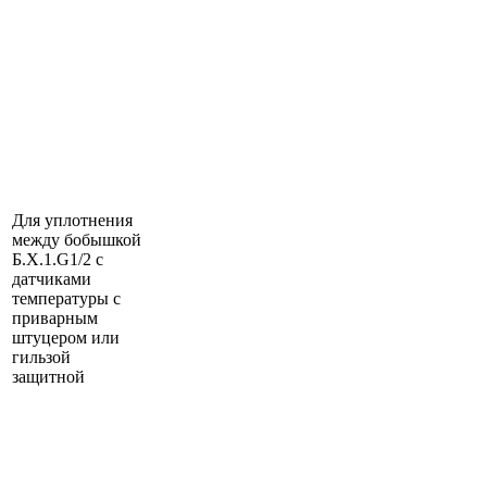
Для уплотнения
между бобышкой
Б.Х.1.G1/2 с
датчиками
температуры с
приварным
штуцером или
гильзой
защитной