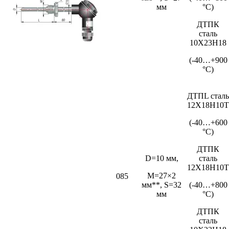
мм
°С)
ДТПК
сталь
10Х23Н18
(-40…+900
°С)
ДТПL сталь
12Х18Н10Т
(-40…+600
°С)
ДТПК
D=10 мм,
сталь
12Х18Н10Т
M=27×2
085
мм**, S=32
(-40…+800
мм
°С)
ДТПК
сталь