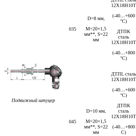
12Х18Н10Т
(-40…+600
D=8 мм,
°С)
M=20×1,5
035
ДТПК
мм**, S=22
сталь
мм
12Х18Н10Т
(-40…+800
°С)
ДТПL сталь
12Х18Н10Т
(-40…+600
°С)
Подвижный штуцер
ДТПК
D=10 мм,
сталь
12Х18Н10Т
M=20×1,5
045
мм**, S=22
(-40…+800
мм
С)