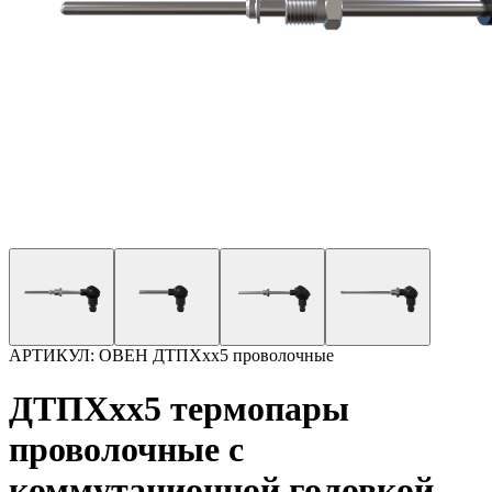
АРТИКУЛ:
ОВЕН ДТПХхх5 проволочные
ДТПХхх5 термопары
проволочные с
коммутационной головкой