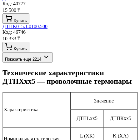
Код:
40777
15 500 ₸
Купить
ДТПК015Л-0100.500
Код:
46746
10 333 ₸
Купить
Показать еще
2214
Технические характеристики
ДТПХхх5 — проволочные термопары
Значение
Характеристика
ДТПLхх5
ДТПКхх5
L (ХК)
K (ХА)
Номинальная статическая