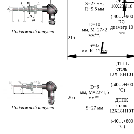
сталь
S=27 мм,
10Х23Н18
R=9,5 мм
(-40…+900
°С),
D=10
диаметр 10
мм,
M=27×2
Подвижный штуцер
мм
мм**,
215
S=32
мм,
R=12 мм
ДТПL
сталь
12Х18Н10Т
(-40…+600
D=6
°С)
мм,
M=22×1,5
265
мм**,
ДТПК
сталь
Подвижный штуцер
S=27 мм
12Х18Н10Т
(-40…+800
°С)