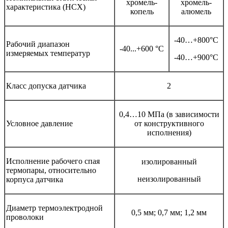
хромель-
хромель-
характеристика (НСХ)
копель
алюмель
-40…+800°С
Рабочий диапазон
-40...+600 °С
измеряемых температур
-40…+900°С
Класс допуска датчика
2
0,4…10 МПа (в зависимости
Условное давление
от конструктивного
исполнения)
Исполнение рабочего спая
изолированный
термопары, относительно
неизолированный
корпуса датчика
Диаметр термоэлектродной
0,5 мм; 0,7 мм; 1,2 мм
проволоки