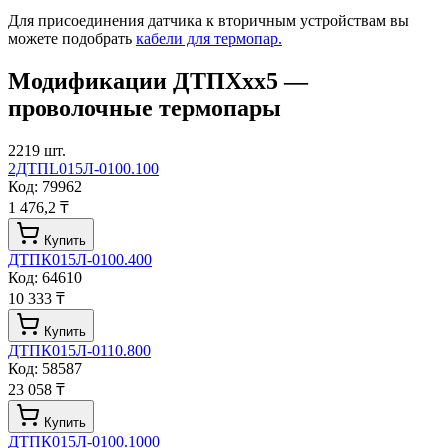
Для присоединения датчика к вторичным устройствам вы
можете подобрать
кабели для термопар.
Модификации
ДТПХхх5 —
проволочные термопары
2219
шт.
2ДТПL015Л-0100.100
Код:
79962
1 476,2 ₸
Купить
ДТПК015Л-0100.400
Код:
64610
10 333 ₸
Купить
ДТПК015Л-0110.800
Код:
58587
23 058 ₸
Купить
ДТПК015Л-0100.1000