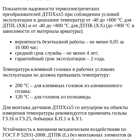
Показатели надежности термоэлектрических
преобразователей ДТПХхх5 при соблюдении условий
эксплуатации в диапазоне температур от -40 до +600 °С для
ДТПL (ХК) и от -40 до +800 °С для ДТПК (ХА) (до +900 °С в
зависимости от материала арматуры):
вероятность безотказной работы – не менее 0,95 за
16 000 час;
средний срок службы – не менее 4 лет;
гарантийный срок эксплуатации – 2 года.
Температура клеммной головки в рабочих условиях
эксплуатации не должна превышать температуру:
200 °С – для клеммных головок из алюминиевого
сплава;
120 °С – для головок из полиамида.
Для монтажа датчиков ДТПХхх5 со штуцером на объекты
измерения температуры рекомендуется применять гильзы
ГЗ.16 и ГЗ.25, бобышки Б.П.1 и Б.У.1.
Устойчивость к внешним механическим воздействиям по
ГОСТ Р 52931-2008: ДТПК (L) без монтажных элементов (в