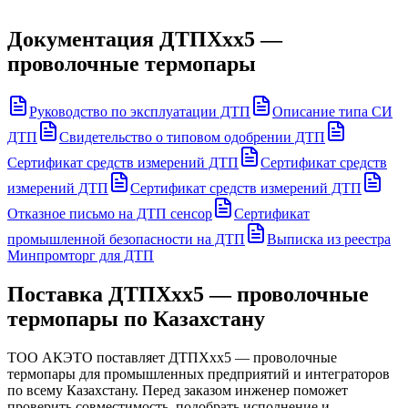
Документация
ДТПХхх5 —
проволочные термопары
Руководство по эксплуатации ДТП
Описание типа СИ
ДТП
Свидетельство о типовом одобрении ДТП
Сертификат средств измерений ДТП
Сертификат средств
измерений ДТП
Сертификат средств измерений ДТП
Отказное письмо на ДТП сенсор
Сертификат
промышленной безопасности на ДТП
Выписка из реестра
Минпромторг для ДТП
Поставка
ДТПХхх5 — проволочные
термопары
по Казахстану
ТОО АКЭТО поставляет
ДТПХхх5 — проволочные
термопары
для промышленных предприятий и интеграторов
по всему Казахстану. Перед заказом инженер поможет
проверить совместимость, подобрать исполнение и