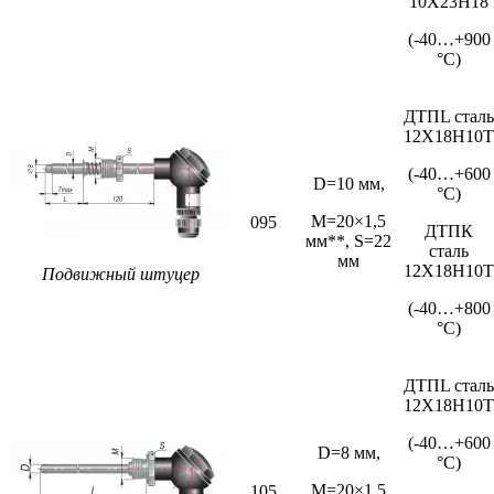
10Х23Н18
(-40…+900
°С)
ДТПL сталь
12Х18Н10Т
(-40…+600
D=10 мм,
°С)
M=20×1,5
095
ДТПК
мм**, S=22
сталь
мм
12Х18Н10Т
Подвижный штуцер
(-40…+800
°С)
ДТПL сталь
12Х18Н10Т
(-40…+600
D=8 мм,
°С)
M=20×1,5
105