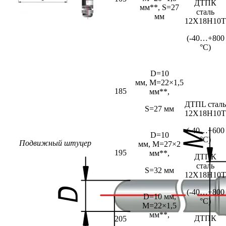
ДТПК
мм**, S=27
сталь
мм
12Х18Н10Т
(-40…+800
°С)
D=10
мм,
M=22×1,5
185
мм**,
ДТПL сталь
S=27 мм
12Х18Н10Т
(-40…+600
D=10
°С)
Подвижный штуцер
мм,
M=27×2
195
мм**,
ДТПК
сталь
S=32 мм
12Х18Н10Т
(-40…+800
D=10 мм,
°С)
M=22×1,5
мм**,
ДТПК
205