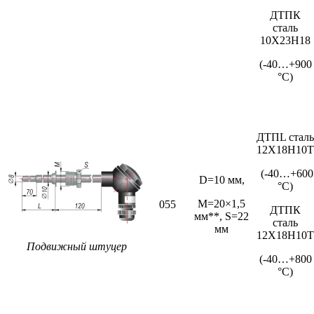
ДТПК
сталь
10Х23Н18
(-40…+900
°С)
ДТПL сталь
12Х18Н10Т
(-40…+600
D=10 мм,
°С)
M=20×1,5
055
ДТПК
мм**, S=22
сталь
мм
12Х18Н10Т
Подвижный штуцер
(-40…+800
°С)