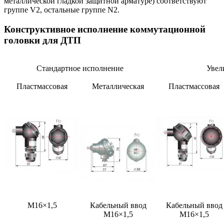
металлической гладкой защитной арматуре) соответствуют
группе V2, остальные группе N2.
Конструктивное исполнение коммутационной
головки для ДТП
Стандартное исполнение
Увел
Пластмассовая
Металлическая
Пластмассовая
М16×1,5
Кабельный ввод
Кабельный ввод
М16×1,5
М16×1,5